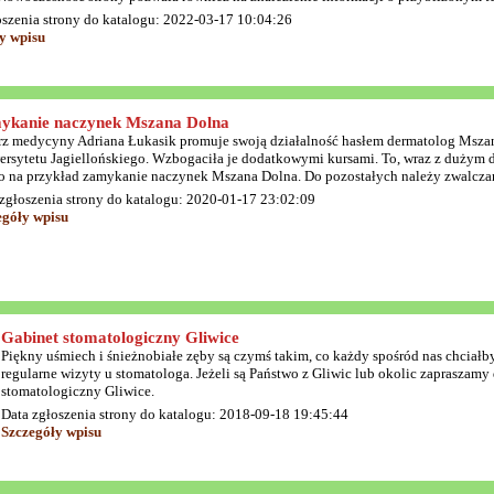
oszenia strony do katalogu: 2022-03-17 10:04:26
y wpisu
ykanie naczynek Mszana Dolna
rz medycyny Adriana Łukasik promuje swoją działalność hasłem dermatolog Msza
ersytetu Jagiellońskiego. Wzbogaciła je dodatkowymi kursami. To, wraz z dużym 
to na przykład zamykanie naczynek Mszana Dolna. Do pozostałych należy zwalczani
zgłoszenia strony do katalogu: 2020-01-17 23:02:09
egóły wpisu
Gabinet stomatologiczny Gliwice
Piękny uśmiech i śnieżnobiałe zęby są czymś takim, co każdy spośród nas chciałby
regularne wizyty u stomatologa. Jeżeli są Państwo z Gliwic lub okolic zapraszamy 
stomatologiczny Gliwice.
Data zgłoszenia strony do katalogu: 2018-09-18 19:45:44
Szczegóły wpisu