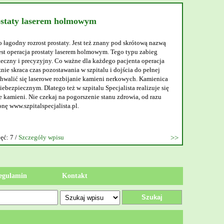
y laserem holmowym
y rozrost prostaty. Jest też znany pod skrótową nazwą
cja prostaty laserem holmowym. Tego typu zabieg
i precyzyjny. Co ważne dla każdego pacjenta operacja
ca czas pozostawania w szpitalu i dojścia do pełnej
ię laserowe rozbijanie kamieni nerkowych. Kamienica
znym. Dlatego też w szpitalu Specjalista realizuje się
i. Nie czekaj na pogorszenie stanu zdrowia, od razu
szpitalspecjalista.pl.
Szczegóły wpisu
egulamin
Kontakt
Szukaj