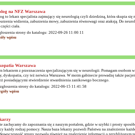
olog na NFZ Warszawa
og to lekarz specjalista zajmujący się neurologią czyli dziedziną, która skupia s
burzenia widzenia, zaburzenia mowy, zaburzenia równowagi oraz ataksją. Do neuro
części ciała.
głoszenia strony do katalogu: 2022-09-26 11:00:11
óły wpisu
kopatia Warszawa
em lekarzem z przeznaczenia specjalizującym się w neurologii. Pomagam osobom w 
y, dyskopatia, czy też nerwica Warszawa. W moim gabinecie prowadzę także pacjen
też posiadającymi stwierdzenie stwardnienia zanikowego bocznego.
 zgłoszenia strony do katalogu: 2022-06-15 11:41:58
egóły wpisu
ekarzy
ie zachęcamy do zapoznania się z naszym portalem, gdzie w szybki i prosty sposób
cy każdy rodzaj pomocy. Nasza baza lekarzy pozwoli Państwu na znalezienie każdeg
 Nowoczesność strony pozwala również na znalezienie informacji o przybliżonym te