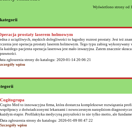
Wyświetlono strony od 1 
kategorii
Operacja prostaty laserem holmowym
edna z uciążliwych, męskich dolegliwości to łagodny rozrost prostaty. Jest też
eczenia jest operacja prostaty laserem holmowym. Tego typu zabieg wykonywany w 
la każdego pacjenta operacja laserowa jest mało inwazyjna. Zatem znacznie skraca 
prawności.
ata zgłoszenia strony do katalogu: 2020-01-14 20:06:21
Szczegóły wpisu
tegorii
Cogitogrupa
Cogito Med to innowacyjna firma, która dostarcza kompleksowe rozwiązania profil
współpracy z doświadczonymi lekarzami i nowoczesnym narzędziom diagnostycz
każdym etapie. Profilaktyka medycyną przyszłości to nie tylko motto, ale fundam
Data zgłoszenia strony do katalogu: 2026-01-09 00:47:22
Szczegóły wpisu