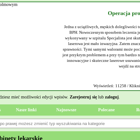
Operacja prostat
Jedna z uciążliwych, męskich dolegliwości to łagodn
BPH. Nowoczesnym sposobem leczenia jest opera
wykonywany w szpitalu Specjalista jest skuteczny 
laserowa jest mało inwazyjna. Zatem znacznie skra
sprawności. Tymi samymi walorami może pochwalić s
jest przykrym problemem a przy tym bardzo niebezpiec
innowacyjne i skuteczne laserowe usuwanie kamien
wejdź na stronę www.
Wyświetleń: 11258 / Kliknięć: 7 /
ędziesz mieć możliwości edycji wpisów.
Zarejestruj się
lub
zaloguj
.
s
Nasze linki
Najnowsze
Polecane
R
inety lekarskie