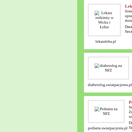
Lek
Jest
upra
doro
Data
Szc
lekarzleba.pl
diabetolog.swiatpacjenta.pl
P
S
Zn
w
D
S
pediatra.swiatpacjenta.pl