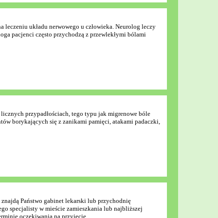
ię na leczeniu układu nerwowego u człowieka. Neurolog leczy
loga pacjenci często przychodzą z przewlekłymi bólami
licznych przypadłościach, tego typu jak migrenowe bóle
tów borykających się z zanikami pamięci, atakami padaczki,
 znajdą Państwo gabinet lekarski lub przychodnię
o specjalisty w mieście zamieszkania lub najbliższej
rminie oczekiwania na przyjęcie.