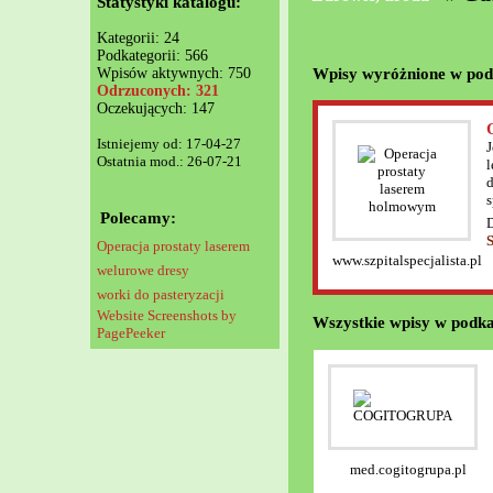
Statystyki katalogu:
Kategorii: 24
Podkategorii: 566
Wpisy wyróżnione w pod
Wpisów aktywnych: 750
Odrzuconych: 321
Oczekujących: 147
Istniejemy od: 17-04-27
J
Ostatnia mod.: 26-07-21
l
d
s
Polecamy:
D
Operacja prostaty laserem
www.szpitalspecjalista.pl
welurowe dresy
worki do pasteryzacji
Website Screenshots by
Wszystkie wpisy w podka
PagePeeker
med.cogitogrupa.pl