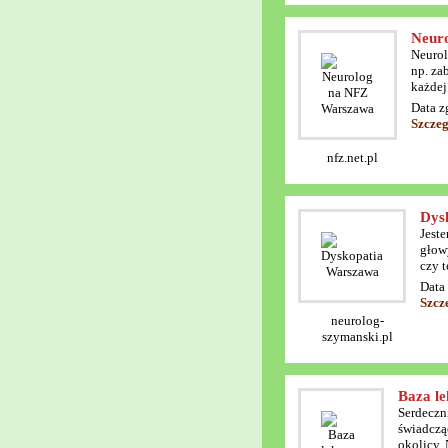
Neur
Neurol
np. za
każdej 
Data z
Szczeg
nfz.net.pl
Dys
Jest
głow
czy 
Data
Szcz
neurolog-
szymanski.pl
Baza l
Serdeczn
świadczą
okolicy.