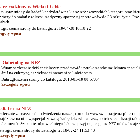
arz rodzinny w Wicku i Łebie
em uprawniony do badań kandydatów na kierowców wszystkich kategorii oraz kier
wiony do badań z zakresu medycyny sportowej sportowców do 23 roku życia. Prow
słych.
 zgłoszenia strony do katalogu: 2018-04-30 16:10:22
zegóły wpisu
Diabetolog na NFZ
Witam serdecznie dziś chciałabym przedstawić i zarekomendować lekarza specjali
dziś na cukrzycę, w większoći narażeni są ludzie starsi.
Data zgłoszenia strony do katalogu: 2018-03-18 00:57:04
Szczegóły wpisu
ediatra na NFZ
erdecznie zapraszam do odwiedzenia naszego portalu www.swiatpacjenta.pl jest to p
ajdziesz na nim wyspecjalizowaną kadrę lekarską ze wszystkich specjalizacji takic
iele innych. Szukanie odpowiedniego lekarza przyjmującego na NFZ od dziś staje s
ata zgłoszenia strony do katalogu: 2018-02-27 11:53:43
zczegóły wpisu