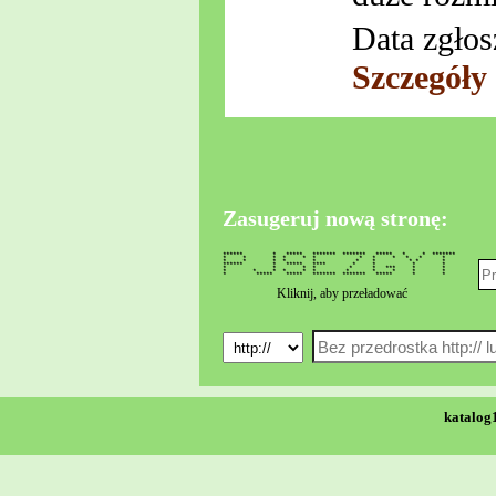
Data zgłos
Szczegóły
Zasugeruj nową stronę:
****** * ***** ******* ******* ***** * * *******
* * * * * * * * * * * *
* * * * * * * * * *
****** * ***** **** * * * *
* * * * * * *** * *
* * * * * * * * * * *
* ***** ***** ******* ******* ***** * *
Kliknij, aby przeładować
katalog1