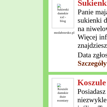
Sukienki
Panie maj
sukienki 
na niwelo
modabrzesko.pl
Więcej in
znajdzies
Data zgło
Szczegół
Koszule
Posiadasz
niezwykle 