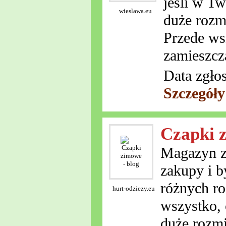
jeśli w T
wieslawa.eu
duże rozm
Przede wsz
zamieszcz
Data zgło
Szczegóły
Czapki z
Magazyn z 
zakupy i 
różnych r
hurt-odziezy.eu
wszystko, 
duże rozmi