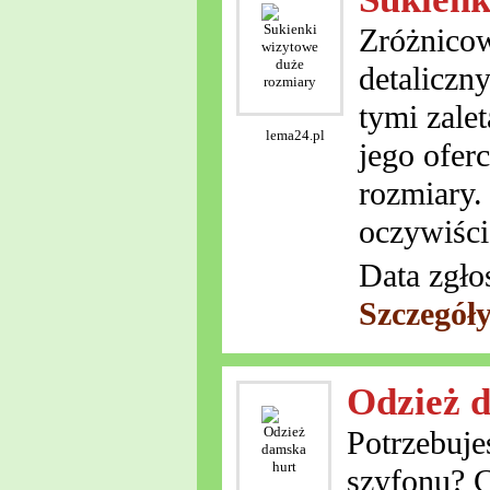
Zróżnico
detaliczn
tymi zale
lema24.pl
jego ofer
rozmiary.
oczywiście
Data zgło
Szczegół
Odzież 
Potrzebuje
szyfonu? 