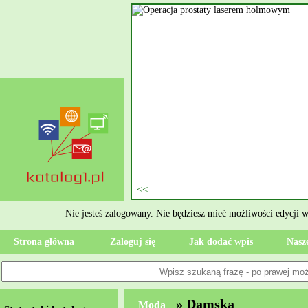
owym
est też znany pod skrótową nazwą
 holmowym. Tego typu zabieg
e dla każdego pacjenta operacja
w szpitalu i dojścia do pełnej
ie kamieni nerkowych. Kamienica
zpitalu Specjalista realizuje się
rszenie stanu zdrowia, od razu
Nie jesteś zalogowany. Nie będziesz mieć możliwości edycji 
Strona główna
Zaloguj się
Jak dodać wpis
Nasze
» Damska
Moda