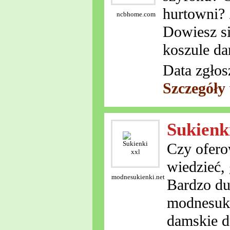
hurtowni? 
ncbhome.com
Dowiesz si
koszule da
Data zgłos
Szczegóły
Sukienk
Czy oferow
wiedzieć, 
modnesukienki.net
Bardzo duż
modnesuki
damskie d