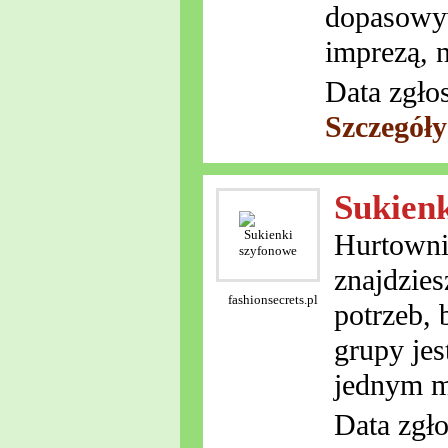
dopasowyw
imprezą, n
Data zgło
Szczegół
Sukien
Hurtownia
znajdzie
fashionsecrets.pl
potrzeb, 
grupy jes
jednym m
Data zgło