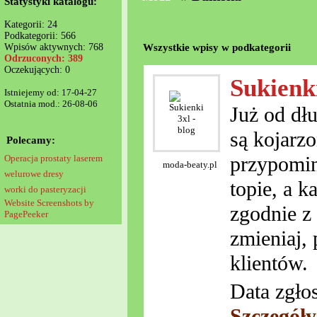
Statystyki katalogu:
Kategorii: 24
Podkategorii: 566
Wszystkie wpisy w podkategorii
Wpisów aktywnych: 768
Odrzuconych: 389
Oczekujących: 0
Sukienki
Istniejemy od: 17-04-27
Ostatnia mod.: 26-08-06
Już od dł
są kojarz
Polecamy:
przypomin
Operacja prostaty laserem
moda-beaty.pl
welurowe dresy
topie, a k
worki do pasteryzacji
Website Screenshots by
zgodnie z 
PagePeeker
zmieniaj,
klientów.
Data zgło
Szczegół