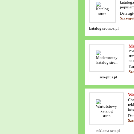
katalog.
popularn
Data zgł
Szczegó
katalog.seomoz.pl
Mo
Pol
str
na 
Dat
Sz
seo-plus.pl
Wa
Chc
rek
int
Dat
Szc
reklama-seo.pl