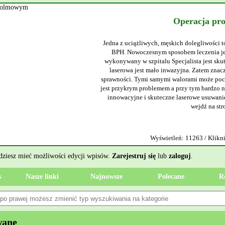
Operacja pr
Jedna z uciążliwych, męskich dolegliwości t
BPH. Nowoczesnym sposobem leczenia jes
wykonywany w szpitalu Specjalista jest sku
laserowa jest mało inwazyjna. Zatem znacz
sprawności. Tymi samymi walorami może poch
jest przykrym problemem a przy tym bardzo ni
innowacyjne i skuteczne laserowe usuwanie
wejdź na str
Wyświetleń: 11263 / Klikni
ędziesz mieć możliwości edycji wpisów.
Zarejestruj się
lub
zaloguj
.
s
Nasze linki
Najnowsze
Polecane
R
wane