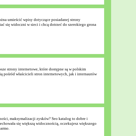
żna umieścić wpisy dotyczące posiadanej strony
tać się widoczni w sieci i chcą dotrzeć do szerokiego grona
sze strony internetowe, które dostępne są w polskim
 pośród właścicieli stron internetowych, jak i internautów
ości, maksymalizacji zysków? Seo katalog to dobre i
a cechowała się większą widocznością, oczekujesz większego
darmo.