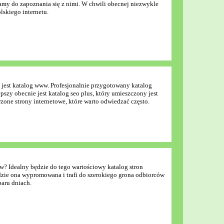
zamy do zapoznania się z nimi. W chwili obecnej niezwykle
lskiego internetu.
jest katalog www. Profesjonalnie przygotowany katalog
pszy obecnie jest katalog seo plus, który umieszczony jest
rzone strony internetowe, które warto odwiedzać często.
? Idealny będzie do tego wartościowy katalog stron
dzie ona wypromowana i trafi do szerokiego grona odbiorców
paru dniach.