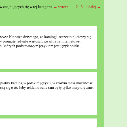
w znajdujących się w tej kategorii.
← wstecz
-
1
-
2
-
3
-
4
dalej →
 www. Nic więc dziwnego, że katalog1.szczecin.pl cieszy się
óry promuje jedynie wartościowe witryny internetowe.
h, których podstawowym językiem jest język polski.
ezpłatny katalog w polskim języku, w którym masz możliwość
zczą się o to, żeby reklamowane tam były tylko merytoryczne,