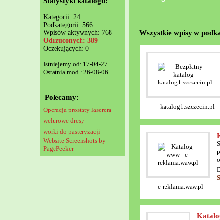
Statystyki katalogu:
Kategorii: 24
Podkategorii: 566
Wszystkie wpisy w podka
Wpisów aktywnych: 768
Odrzuconych: 389
Oczekujących: 0
Istniejemy od: 17-04-27
Ostatnia mod.: 26-08-06
Polecamy:
katalog1.szczecin.pl
Operacja prostaty laserem
welurowe dresy
worki do pasteryzacji
Website Screenshots by
S
PagePeeker
p
o
D
S
e-reklama.waw.pl
Katalo