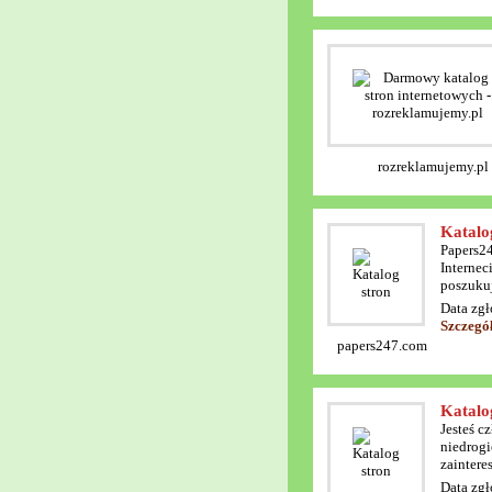
rozreklamujemy.pl
Katalo
Papers24
Internec
poszukuj
Data zgł
Szczegó
papers247.com
Katalo
Jesteś c
niedrogi
zaintere
Data zgł