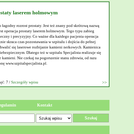
ostaty laserem holmowym
o łagodny rozrost prostaty. Jest też znany pod skrótową nazwą
t operacja prostaty laserem holmowym. Tego typu zabieg
teczny i precyzyjny. Co ważne dla każdego pacjenta operacja
nie skraca czas pozostawania w szpitalu i dojścia do pełnej
walić się laserowe rozbijanie kamieni nerkowych. Kamienica
ebezpiecznym. Dlatego też w szpitalu Specjalista realizuje się
 kamieni. Nie czekaj na pogorszenie stanu zdrowia, od razu
onę www.szpitalspecjalista.pl.
ęć: 7 /
Szczegóły wpisu
egulamin
Kontakt
Szukaj