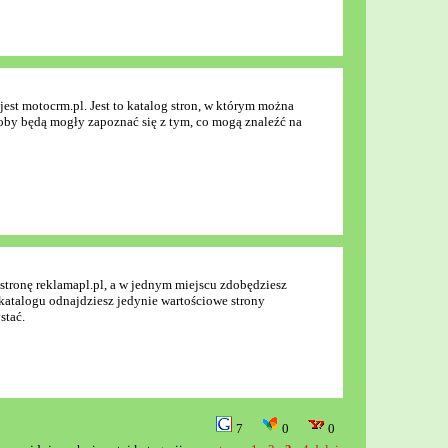
jest motocrm.pl. Jest to katalog stron, w którym można
soby będą mogły zapoznać się z tym, co mogą znaleźć na
 stronę reklamapl.pl, a w jednym miejscu zdobędziesz
 katalogu odnajdziesz jedynie wartościowe strony
stać.
7
0
0