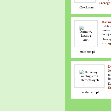
Szczegó
h2ox2.com
Darmo
Reklam
umieśc
danej 
Data z
Szczeg
motocrm.pl
D
Je
mo
in
Da
S
reklamapl.pl