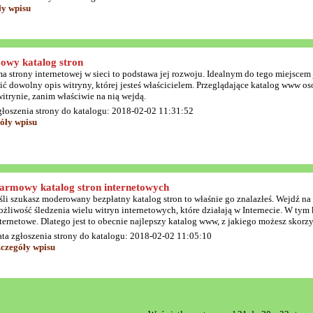
ły wpisu
wy katalog stron
a strony internetowej w sieci to podstawa jej rozwoju. Idealnym do tego miejscem 
ić dowolny opis witryny, której jesteś właścicielem. Przeglądające katalog www o
witrynie, zanim właściwie na nią wejdą.
głoszenia strony do katalogu: 2018-02-02 11:31:52
óły wpisu
armowy katalog stron internetowych
śli szukasz moderowany bezpłatny katalog stron to właśnie go znalazłeś. Wejdź na
żliwość śledzenia wielu witryn internetowych, które działają w Internecie. W tym
ternetowe. Dlatego jest to obecnie najlepszy katalog www, z jakiego możesz skorzy
ta zgłoszenia strony do katalogu: 2018-02-02 11:05:10
zczegóły wpisu