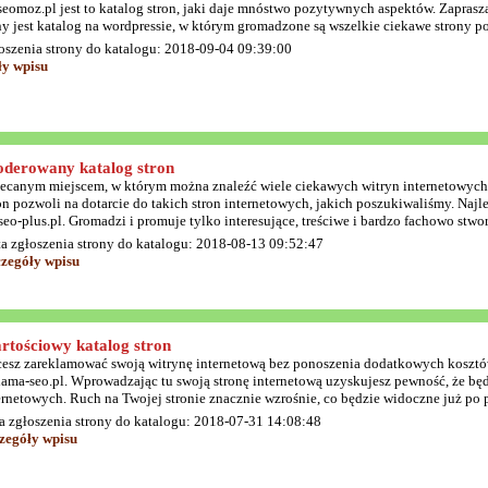
seomoz.pl jest to katalog stron, jaki daje mnóstwo pozytywnych aspektów. Zapras
y jest katalog na wordpressie, w którym gromadzone są wszelkie ciekawe strony po
oszenia strony do katalogu: 2018-09-04 09:39:00
ły wpisu
derowany katalog stron
ecanym miejscem, w którym można znaleźć wiele ciekawych witryn internetowych 
on pozwoli na dotarcie do takich stron internetowych, jakich poszukiwaliśmy. Najle
seo-plus.pl. Gromadzi i promuje tylko interesujące, treściwe i bardzo fachowo stwo
a zgłoszenia strony do katalogu: 2018-08-13 09:52:47
czegóły wpisu
rtościowy katalog stron
esz zareklamować swoją witrynę internetową bez ponoszenia dodatkowych kosztów
lama-seo.pl. Wprowadzając tu swoją stronę internetową uzyskujesz pewność, że bę
ernetowych. Ruch na Twojej stronie znacznie wzrośnie, co będzie widoczne już po 
a zgłoszenia strony do katalogu: 2018-07-31 14:08:48
zegóły wpisu