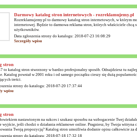
Darmowy katalog stron internetowych - rozreklamujemy.pl
Rozreklamujemy.pl to darmowy katalog stron internetowych, w którym mo
internetowej. Będzie to darmowa reklama stron, których właściciele chcą s
użytkowników.
Data zgłoszenia strony do katalogu: 2018-07-23 16:08:29
Szczegóły wpisu
g stron
7 to katalog stron stworzony w bardzo profesjonalny sposób. Odnajdziesz tu najlep
ie. Katalog powstał w 2001 roku i od samego początku cieszy się dużą popularnością
ących treści.
oszenia strony do katalogu: 2018-07-20 17:37:44
ły wpisu
g stron
złowiekiem nastawionym na sukces i szukasz sposobu na wzbogacenie Twej działaln
e wyjście, jeśli chodzi o działania reklamowe online. Pragniesz, by Twoja witryn
sowania Twoją propozycją? Katalog stron umożliwia dodanie opisu całkowicie za 
oszenia strony do katalogu: 2018-07-18 17:32:18