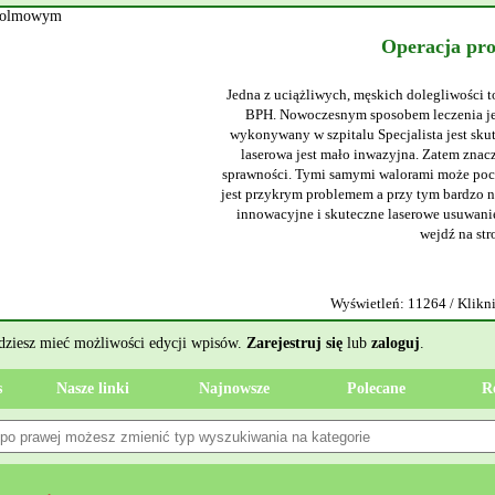
Operacja pr
Jedna z uciążliwych, męskich dolegliwości t
BPH. Nowoczesnym sposobem leczenia jes
wykonywany w szpitalu Specjalista jest sku
laserowa jest mało inwazyjna. Zatem znacz
sprawności. Tymi samymi walorami może poch
jest przykrym problemem a przy tym bardzo ni
innowacyjne i skuteczne laserowe usuwanie
wejdź na str
Wyświetleń: 11264 / Klikni
ędziesz mieć możliwości edycji wpisów.
Zarejestruj się
lub
zaloguj
.
s
Nasze linki
Najnowsze
Polecane
R