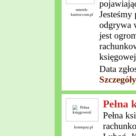
pojawiają
smerek-
Jesteśmy 
kantor.com.pl
odgrywa w
jest ogro
rachunkow
księgowej
Data zgło
Szczegół
Pełna 
Pełna ks
rachunko
homepay.pl