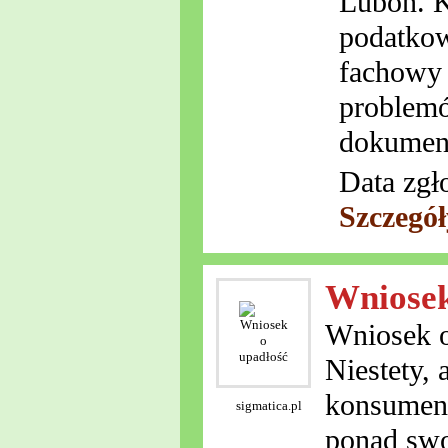
Luboń. K
podatkow
fachowy 
problemó
dokument
Data zgł
Szczegó
Wniosek
Wniosek o
Niestety, 
konsumenck
sigmatica.pl
ponad swo