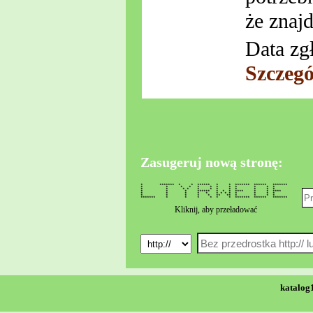
że znajd
Data zg
Szczegó
Zasugeruj nową stronę:
* ******* * * ****** * * ******* ****** *******
* * * * * * * * * * * *
* * * * * * * * * * * *
* * * ****** * * * **** * * ****
* * * * * * * * * * * * *
* * * * * ** ** * * * *
******* * * * * * * ******* ****** *******
Kliknij, aby przeładować
katalog1