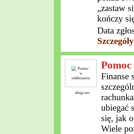
„zastaw si
kończy si
Data zgło
Szczegół
Pomoc 
Finanse 
szczegól
dlugi.net
rachunkam
ubiegać 
się, jak 
Wiele por