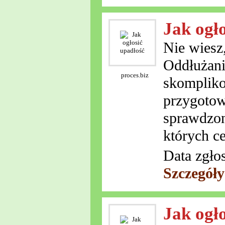
Jak ogł
Nie wiesz,
Oddłużani
proces.biz
skompliko
przygotow
sprawdzon
których ce
Data zgło
Szczegół
Jak ogł