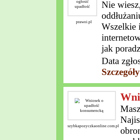
Nie wiesz
oddłużani
prawoi.pl
Wszelkie i
interneto
jak porad
Data zgło
Szczegół
Wni
Masz
Najis
szybkapozyczkaonline.com.pl
obron