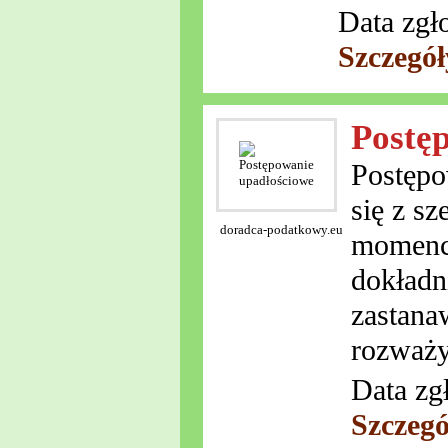
Data zgł
Szczegół
Postę
Postępo
się z s
doradca-podatkowy.eu
momenci
dokładn
zastana
rozważy
Data zg
Szczegó