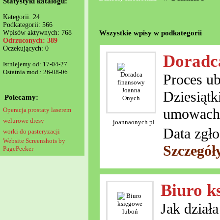
Statystyki katalogu:
Kategorii: 24
Podkategorii: 566
Wszystkie wpisy w podkategorii
Wpisów aktywnych: 768
Odrzuconych: 389
Oczekujących: 0
Doradc
Istniejemy od: 17-04-27
Ostatnia mod.: 26-08-06
Proces ub
Dziesiąt
Polecamy:
umowach 
Operacja prostaty laserem
welurowe dresy
joannaonych.pl
Data zgło
worki do pasteryzacji
Website Screenshots by
Szczegół
PagePeeker
Biuro k
Jak dział