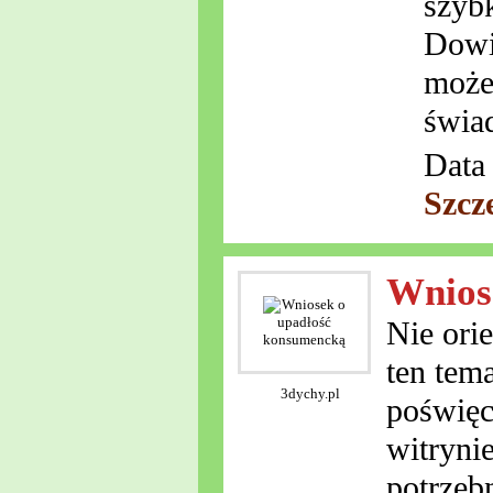
szyb
Dowi
może
świad
Data 
Szcz
Wnios
Nie ori
ten tema
3dychy.pl
poświęc
witryni
potrzeb