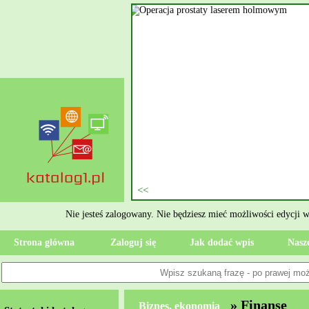
wym
 też znany pod skrótową nazwą
olmowym. Tego typu zabieg
la każdego pacjenta operacja
zpitalu i dojścia do pełnej
 kamieni nerkowych. Kamienica
talu Specjalista realizuje się
enie stanu zdrowia, od razu
Nie jesteś zalogowany. Nie będziesz mieć możliwości edycji 
Strona główna
Zaloguj się
Jak dodać wpis
Nasze
» Finanse
Biznes, ekonomia