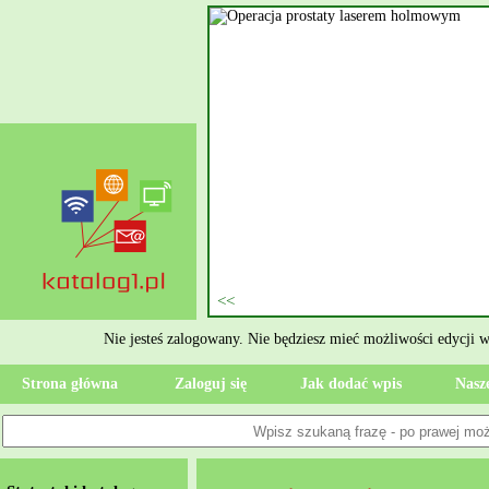
nie szukasz eksperta, kto
oczesne Wykończenia Janusz
jekt. Moją główną gałęzią są
ment oraz według aktualnymi
 jak rzetelne układanie płytek
ktryczne Rzeszów i dbamy o to,
zypadku gdy Twoja przestrzeń
 Wola, przywracając ponownie
Nie jesteś zalogowany. Nie będziesz mieć możliwości edycji 
Strona główna
Zaloguj się
Jak dodać wpis
Nasze