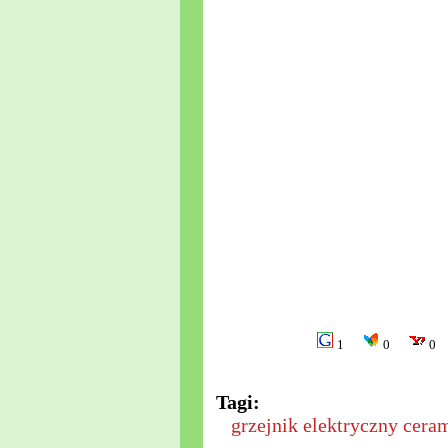
1
0
0
Tagi:
grzejnik elektryczny cera