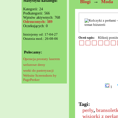
Statystyki katalogu:
→
Blogi
Moda
Kategorii: 24
Podkategorii: 566
Wpisów aktywnych: 768
Odrzuconych: 389
Oczekujących: 0
Istniejemy od: 17-04-27
Oceń wpis:
Kliknij poniż
Ostatnia mod.: 26-08-06
Polecamy:
Operacja prostaty laserem
welurowe dresy
worki do pasteryzacji
Website Screenshots by
PagePeeker
1
Tagi:
perły
,
bransoletk
wisiorki z perła