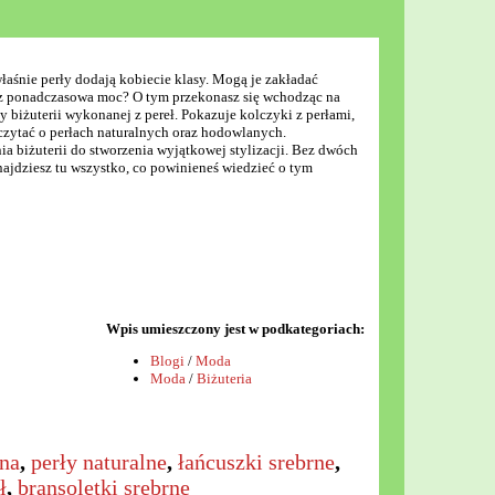
właśnie perły dodają kobiecie klasy. Mogą je zakładać
raz ponadczasowa moc? O tym przekonasz się wchodząc na
 biżuterii wykonanej z pereł. Pokazuje kolczyki z perłami,
zeczytać o perłach naturalnych oraz hodowlanych.
a biżuterii do stworzenia wyjątkowej stylizacji. Bez dwóch
najdziesz tu wszystko, co powinieneś wiedzieć o tym
Wpis umieszczony jest w podkategoriach:
Blogi
/
Moda
Moda
/
Biżuteria
ena
,
perły naturalne
,
łańcuszki srebrne
,
ł
,
bransoletki srebrne