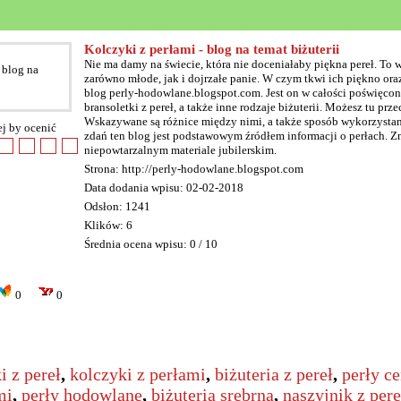
Kolczyki z perłami - blog na temat biżuterii
Nie ma damy na świecie, która nie doceniałaby piękna pereł. To 
zarówno młode, jak i dojrzałe panie. W czym tkwi ich piękno o
blog perly-hodowlane.blogspot.com. Jest on w całości poświęcony
bransoletki z pereł, a także inne rodzaje biżuterii. Możesz tu pr
Wskazywane są różnice między nimi, a także sposób wykorzystani
ej by ocenić
zdań ten blog jest podstawowym źródłem informacji o perłach. Z
niepowtarzalnym materiale jubilerskim.
Strona: http://perly-hodowlane.blogspot.com
Data dodania wpisu: 02-02-2018
Odsłon: 1241
Klików: 6
Średnia ocena wpisu: 0 / 10
0
0
i z pereł
,
kolczyki z perłami
,
biżuteria z pereł
,
perły c
mi
,
perły hodowlane
,
biżuteria srebrna
,
naszyjnik z pere