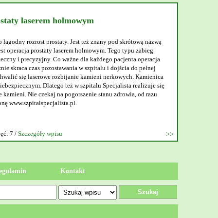
ostaty laserem holmowym
o łagodny rozrost prostaty. Jest też znany pod skrótową nazwą
t operacja prostaty laserem holmowym. Tego typu zabieg
teczny i precyzyjny. Co ważne dla każdego pacjenta operacja
nie skraca czas pozostawania w szpitalu i dojścia do pełnej
walić się laserowe rozbijanie kamieni nerkowych. Kamienica
ebezpiecznym. Dlatego też w szpitalu Specjalista realizuje się
 kamieni. Nie czekaj na pogorszenie stanu zdrowia, od razu
onę www.szpitalspecjalista.pl.
ęć: 7 /
Szczegóły wpisu
egulamin
Kontakt
Szukaj