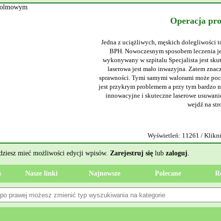
Operacja pr
Jedna z uciążliwych, męskich dolegliwości t
BPH. Nowoczesnym sposobem leczenia jes
wykonywany w szpitalu Specjalista jest sku
laserowa jest mało inwazyjna. Zatem znacz
sprawności. Tymi samymi walorami może poch
jest przykrym problemem a przy tym bardzo ni
innowacyjne i skuteczne laserowe usuwanie
wejdź na str
Wyświetleń: 11261 / Klikni
ędziesz mieć możliwości edycji wpisów.
Zarejestruj się
lub
zaloguj
.
s
Nasze linki
Najnowsze
Polecane
R