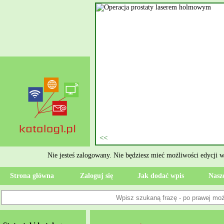
nie szukasz eksperta, kto
oczesne Wykończenia Janusz
jekt. Moją główną gałęzią są
ment oraz według aktualnymi
 jak rzetelne układanie płytek
ktryczne Rzeszów i dbamy o to,
zypadku gdy Twoja przestrzeń
 Wola, przywracając ponownie
Nie jesteś zalogowany. Nie będziesz mieć możliwości edycji 
Strona główna
Zaloguj się
Jak dodać wpis
Nasze