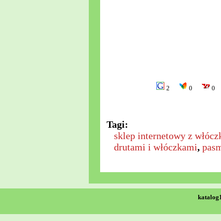
2
0
0
Tagi:
sklep internetowy z włóc
drutami i włóczkami
,
pasm
katalog1