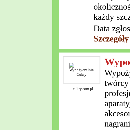
okoliczno
każdy szc
Data zgłos
Szczegóły
Wypo
Wypoży
twórcy
cukry.com.pl
profes
aparaty
akcesor
nagran