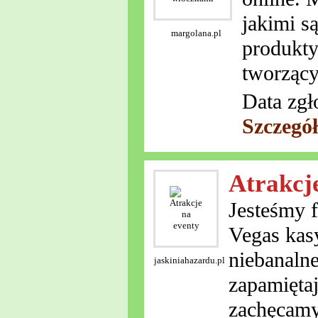
jakimi s
margolana.pl
produkty
tworzący
Data zgł
Szczegó
Atrakcj
Jesteśmy 
Vegas kas
niebanalne
jaskiniahazardu.pl
zapamiętaj
zachęcamy