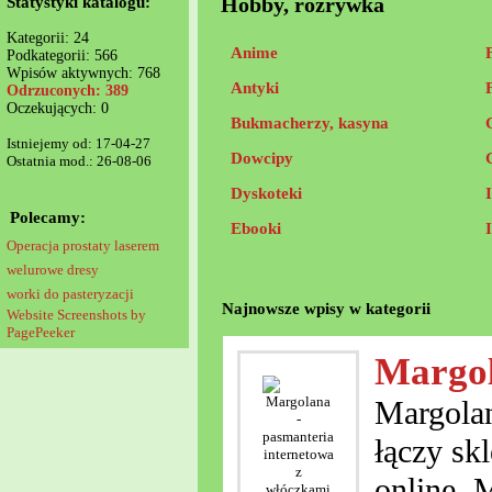
Hobby, rozrywka
Statystyki katalogu:
Kategorii: 24
Anime
Podkategorii: 566
Wpisów aktywnych: 768
Antyki
Odrzuconych: 389
Oczekujących: 0
Bukmacherzy, kasyna
Istniejemy od: 17-04-27
Dowcipy
Ostatnia mod.: 26-08-06
Dyskoteki
Polecamy:
Ebooki
Operacja prostaty laserem
welurowe dresy
worki do pasteryzacji
Najnowsze wpisy w kategorii
Website Screenshots by
PagePeeker
Margol
Margolan
łączy sk
online. 