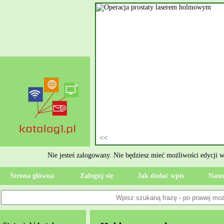
nie szukasz eksperta, kto
oczesne Wykończenia Janusz
jekt. Moją główną gałęzią są
ment oraz według aktualnymi
 jak rzetelne układanie płytek
ktryczne Rzeszów i dbamy o to,
zypadku gdy Twoja przestrzeń
 Wola, przywracając ponownie
Nie jesteś zalogowany. Nie będziesz mieć możliwości edycji 
Strona główna
Zaloguj się
Jak dodać wpis
Nasze