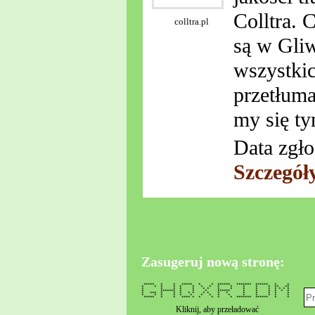
Colltra. 
colltra.pl
są w Gli
wszystkic
przetłum
my się t
Data zgło
Szczegół
Zasugeruj nową stronę:
***** * * ***** * * ****** ******* ****** * *
* * * * * * * * * * * * * ** **
* * * * * * * * * * * * * * * *
* ******* * * * ****** * * * * * *
* *** * * * * * * * * * * * * * *
* * * * * * * * * * * * * * *
***** * * **** * * * * * ******* ****** * *
Kliknij, aby przeładować