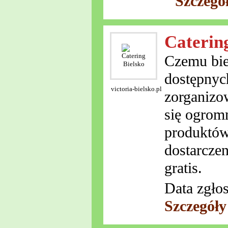
Szczegó
Caterin
Czemu bie
dostępnych
victoria-bielsko.pl
zorganizo
się ogrom
produktów
dostarcze
gratis.
Data zgło
Szczegóły