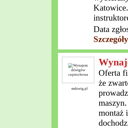
Katowice.
instrukto
Data zgło
Szczegół
Wynaj
Oferta 
że zwar
mdzwig.pl
prowadz
maszyn.
montaż i
dochodzi