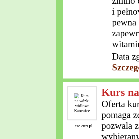
zimno 
i pełn
pewna 
zapewn
witami
Data z
Szczeg
Kurs na
Oferta ku
pomaga z
pozwala z
csc-curs.pl
wybierany