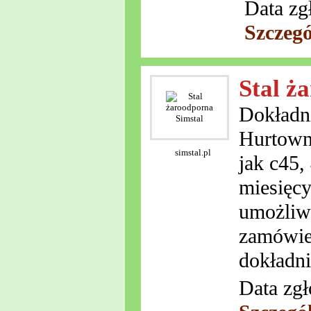
Data zg
Szczeg
Stal ż
Dokładni
Hurtowni
simstal.pl
jak c45,
miesięc
umożliw
zamówien
dokładni
Data zgł