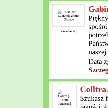
Gabin
Piękny
spośró
saw-dental.pl
potrze
Państw
naszej
Data z
Szcze
Colltra
Szukasz 
jakości t