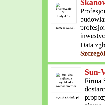
Skano
Profesjo
budowlan
profesjo
aerogeoscan.pl
inwestyc
Data zgł
Szczegó
Sun-V
Firma 
dostar
propozy
wyciskarki-info.pl