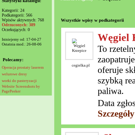
Statystyki katalogu:
Kategorii: 24
Podkategorii: 566
Wszystkie wpisy w podkategorii
Wpisów aktywnych: 768
Odrzuconych: 389
Oczekujących: 0
Węgiel 
Istniejemy od: 17-04-27
Ostatnia mod.: 26-08-06
To rzetel
zaopatruj
Polecamy:
cegielka.pl
oferuje s
Operacja prostaty laserem
welurowe dresy
szybką re
worki do pasteryzacji
Website Screenshots by
paliwa.
PagePeeker
Data zgło
Szczegóły