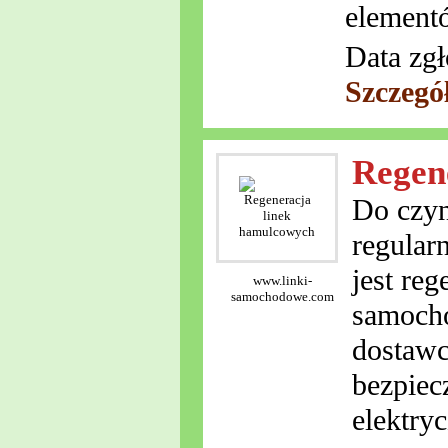
element
Data zgł
Szczegó
Regen
Do czyn
regular
jest re
www.linki-
samochodowe.com
samocho
dostawc
bezpiec
elektry