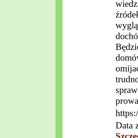
wiedz
źróde
wyglą
dochód
Będzie
domów
omija
trudn
spraw
prowad
https:
Data 
Szcze