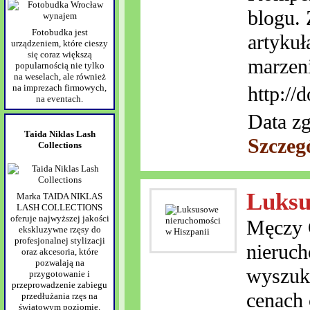
blogu.
Fotobudka jest
artykuł
urządzeniem, które cieszy
się coraz większą
marzen
popularnością nie tylko
na weselach, ale również
na imprezach firmowych,
http://
na eventach.
Data zg
Taida Niklas Lash
Szczeg
Collections
Luksu
Marka TAIDA NIKLAS
LASH COLLECTIONS
oferuje najwyższej jakości
Męczy C
ekskluzywne rzęsy do
profesjonalnej stylizacji
nieruch
oraz akcesoria, które
pozwalają na
wyszuka
przygotowanie i
przeprowadzenie zabiegu
cenach 
przedłużania rzęs na
światowym poziomie.