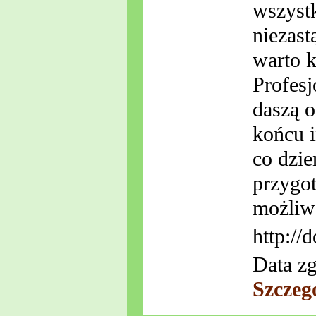
wszystk
niezast
warto k
Profesj
daszą 
końcu i
co dzie
przygot
możliw
http://
Data zg
Szczeg