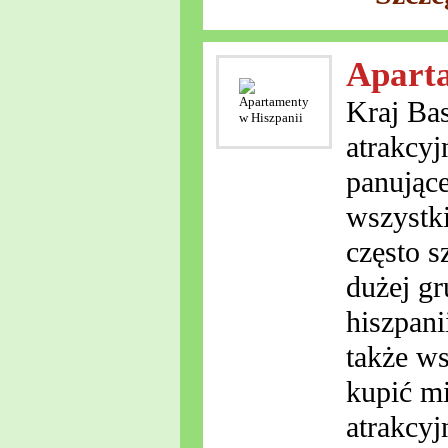
Aparta
Kraj Ba
atrakcy
panujące
wszystki
często s
dużej gr
hiszpani
także w
kupić mi
atrakcyj