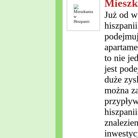
Mieszk
Już od w
hiszpani
podejmuj
apartame
to nie j
jest pod
duże zys
można za
przypływ
hiszpani
znalezie
inwestyc