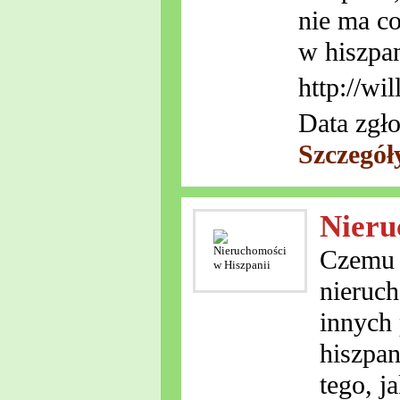
nie ma co
w hiszpa
http://wi
Data zgło
Szczegół
Nieru
Czemu 
nieruch
innych 
hiszpan
tego, j