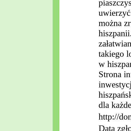
piaszczys
uwierzyć
można zr
hiszpani
załatwia
takiego 
w hiszpa
Strona i
inwestyc
hiszpańs
dla każd
http://do
Data zgł