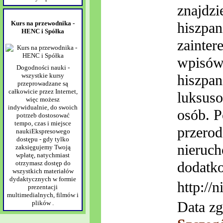
znajdzi
Kurs na przewodnika -
hiszpan
HENC i Spółka
zainter
wpisów
Dogodności nauki -
hiszpan
wszystkie kursy
przeprowadzane są
całkowicie przez Internet,
luksuso
więc możesz
indywidualnie, do swoich
osób. P
potrzeb dostosować
tempo, czas i miejsce
przerod
naukiEkspresowego
dostępu - gdy tylko
nieruch
zaksięgujemy Twoją
wpłatę, natychmiast
dodatk
otrzymasz dostęp do
wszystkich materiałów
dydaktycznych w formie
http://
prezentacji
multimedialnych, filmów i
Data zg
plików .