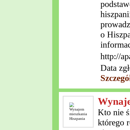
podstawo
hiszpani
prowadz
o Hiszpa
informac
http://a
Data zgł
Szczegó
Wynaje
Kto nie 
którego 