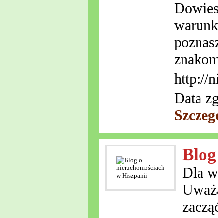
Dowiesz
warunki
poznasz
znakomi
http://
Data zg
Szczeg
Blog
Dla w
Uważa
zacząć