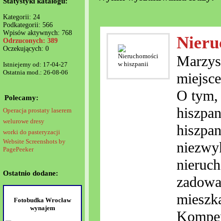
Statystyki katalogu:
Kategorii: 24
Podkategorii: 566
Wpisów aktywnych: 768
Nieru
Odrzuconych: 389
Oczekujących: 0
Marzysz
Istniejemy od: 17-04-27
Ostatnia mod.: 26-08-06
miejsce
O tym, 
Polecamy:
hiszpan
Operacja prostaty laserem
welurowe dresy
hiszpan
worki do pasteryzacji
Website Screenshots by
niezwyk
PagePeeker
nieruch
Ostatnio dodane:
zadowal
mieszka
Fotobudka Wrocław
wynajem
Kompen