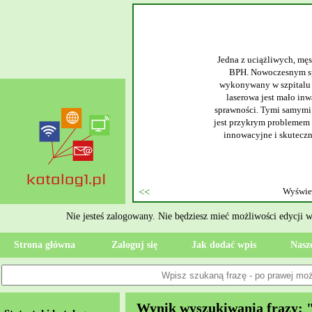
wym
 też znany pod skrótową nazwą
olmowym. Tego typu zabieg
la każdego pacjenta operacja
zpitalu i dojścia do pełnej
 kamieni nerkowych. Kamienica
talu Specjalista realizuje się
enie stanu zdrowia, od razu
Nie jesteś zalogowany. Nie będziesz mieć możliwości edycji 
Strona główna
Zaloguj się
Jak dodać wpis
Nasze
Wynik wyszukiwania frazy: 