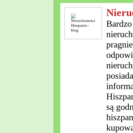
Nieru
Bardzo
nieruch
pragnie
odpowi
nieruch
posiad
informa
Hiszpan
są god
hiszpan
kupowa