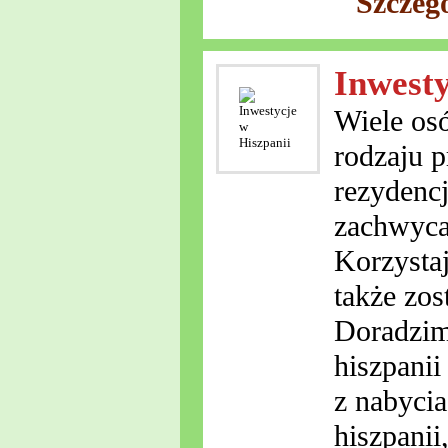
Szczeg
Inwesty
Wiele osó
rodzaju p
rezydenc
zachwyca
Korzystaj
także zos
Doradzim
hiszpanii
z nabycia
hiszpanii