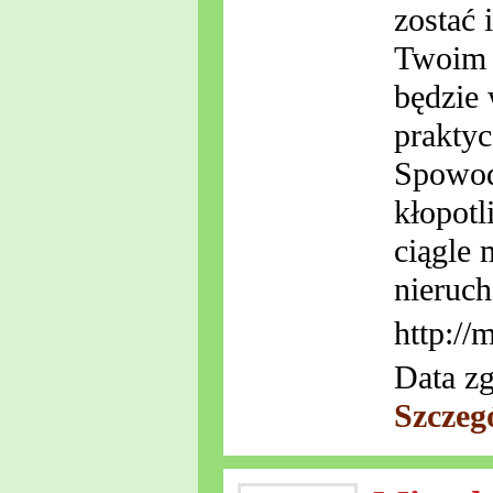
zostać 
Twoim 
będzie
praktyc
Spowodu
kłopotl
ciągle 
nieruch
http://
Data zg
Szczeg