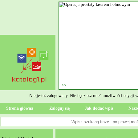
nie szukasz eksperta, kto
oczesne Wykończenia Janusz
jekt. Moją główną gałęzią są
ment oraz według aktualnymi
 jak rzetelne układanie płytek
ktryczne Rzeszów i dbamy o to,
zypadku gdy Twoja przestrzeń
 Wola, przywracając ponownie
Nie jesteś zalogowany. Nie będziesz mieć możliwości edycji 
Strona główna
Zaloguj się
Jak dodać wpis
Nasze