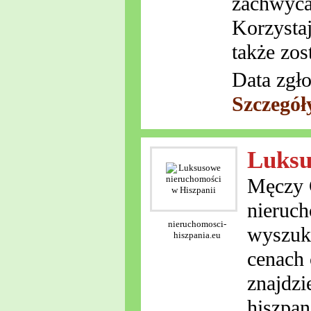
zachwyca
Korzystaj
także zos
Data zgło
Szczegół
Luksu
Męczy C
nieruch
nieruchomosci-
wyszuka
hiszpania.eu
cenach 
znajdzi
hiszpan