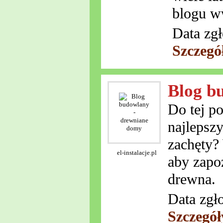
blogu w
Data zgł
Szczegó
Blog b
Do tej p
najlepsz
zachęty? 
el-instalacje.pl
aby zapo
drewna.
Data zgł
Szczegół