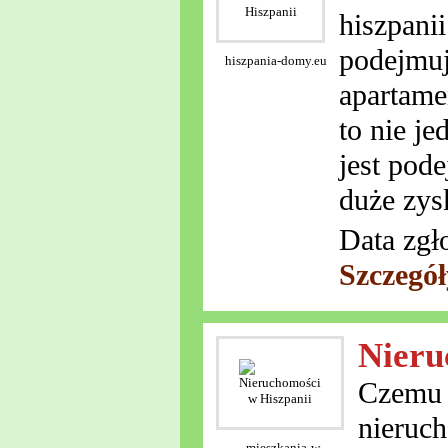
hiszpani
podejmuj
hiszpania-domy.eu
apartame
to nie j
jest pod
duże zys
Data zgł
Szczegó
Nieru
Czemu 
nieruch
mieszkania-w-