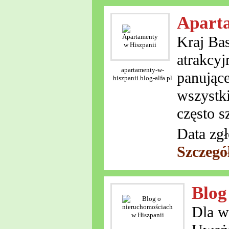
Aparta
Kraj Ba
atrakcy
apartamenty-w-
panujące
hiszpanii.blog-alfa.pl
wszystki
często s
Data zgł
Szczegó
Blog
Dla w