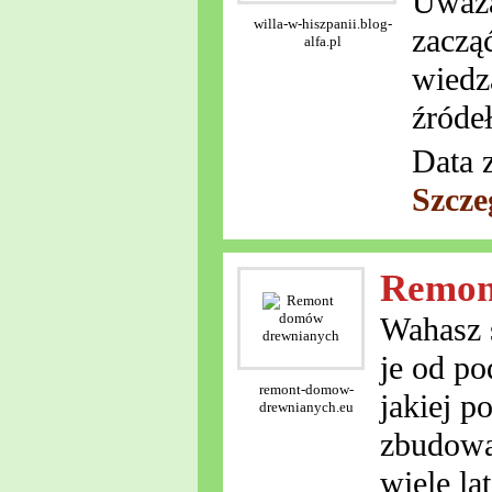
Uważa
willa-w-hiszpanii.blog-
zacząć
alfa.pl
wiedz
źródeł
Data 
Szcze
Remon
Wahasz 
je od p
remont-domow-
jakiej p
drewnianych.eu
zbudowa
wiele la