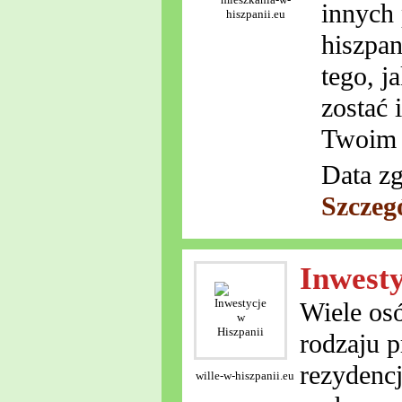
innych 
hiszpanii.eu
hiszpan
tego, j
zostać 
Twoim m
Data zg
Szczeg
Inwesty
Wiele osó
rodzaju p
rezydenc
wille-w-hiszpanii.eu