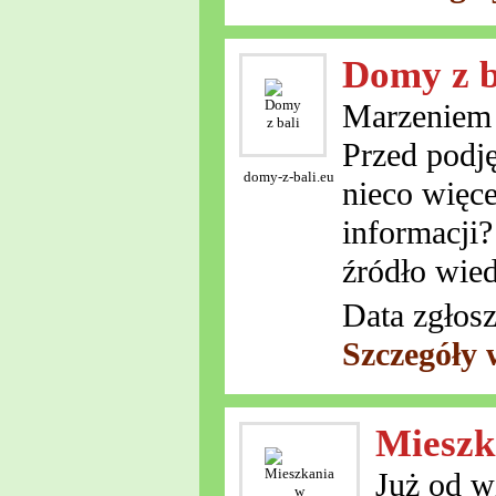
Domy z b
Marzeniem 
Przed podję
domy-z-bali.eu
nieco więce
informacji?
źródło wied
Data zgłosz
Szczegóły 
Mieszk
Już od w