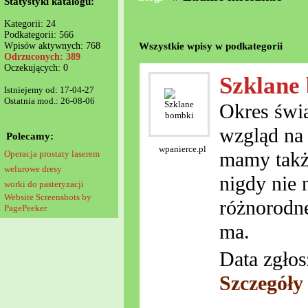
Statystyki katalogu:
Kategorii: 24
Podkategorii: 566
Wszystkie wpisy w podkategorii
Wpisów aktywnych: 768
Odrzuconych: 389
Oczekujących: 0
Szklane
Istniejemy od: 17-04-27
Ostatnia mod.: 26-08-06
Okres świą
wzgląd na 
Polecamy:
wpanierce.pl
mamy takż
Operacja prostaty laserem
welurowe dresy
nigdy nie 
worki do pasteryzacji
Website Screenshots by
różnorodne
PagePeeker
ma.
Data zgłos
Szczegóły