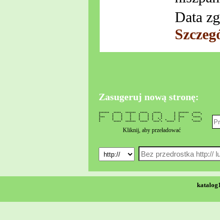
Data zg
Szczeg
Zasugeruj nową stronę:
******* ***** ******* ***** ***** * ******* *****
* * * * * * * * * * * *
* * * * * * * * * * *
**** * * * * * * * * **** *****
* * * * * * * * * * * *
* * * * * * * * * * * * *
* ***** ******* ***** **** * ***** * *****
Kliknij, aby przeładować
katalog1